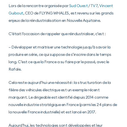
Lors de la rencontre organisée par
Sud Ouest
/
TV7
,
Vincent
Guibout
, CEO de FLYING WHALES, est revenu sur les grands
enjeux de la réindustrialisation en Nouvelle Aquitaine.
C’était l’occasion de rappeler que réindustrialiser, c’est :
– Développer et maitriser une technologie jusqu’à savoir la
produire en série, ce qui suppose de s’inscrire dans le temps
long. C’est ce que la France a su faire par le passé, avec le
Rafale.
Cela reste aujourd’hui une nécessité : la structuration de la
filière des véhicules électrique est un exemple récent
marquant. Le dirigeable est identifié depuis 2014 comme
nouvelle industrie stratégique en France (parmi les 24 plans de
la nouvelle France industrielle) et est lancé en 2017.
Aujourd’hui, les technologies sont développées et leur