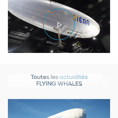
Play
Video
Toutes les
actualités
FLYING WHALES