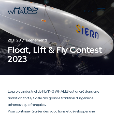
menu
28.11.23 / Évènements
Float, Lift & Fly Contest
2023
Le projet industriel de FLYING WHALES est ancré dans une
ambition forte, fidèle à la grande tradition d’ingénierie
aéronautique française.
Pour continuer à créer des vocations et développer une