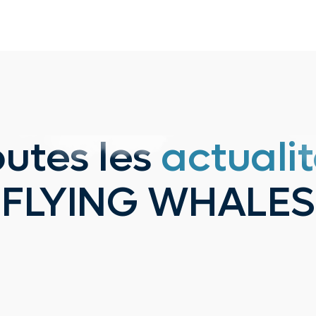
outes les
actuali
FLYING WHALES