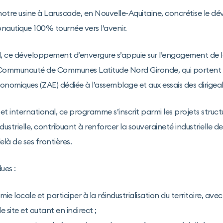
notre usine à Laruscade, en Nouvelle-Aquitaine, concrétise le 
ronautique 100% tournée vers l’avenir.
al, ce développement d’envergure s’appuie sur l’engagement de 
a Communauté de Communes Latitude Nord Gironde, qui portent l
onomiques (ZAE) dédiée à l’assemblage et aux essais des dirigea
et international, ce programme s’inscrit parmi les projets struct
ustrielle, contribuant à renforcer la souveraineté industrielle de
à de ses frontières.
es :
ie locale et participer à la réindustrialisation du territoire, ave
le site et autant en indirect ;