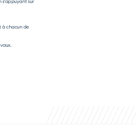
n s’appuyant sur
t à chacun de
avaux.