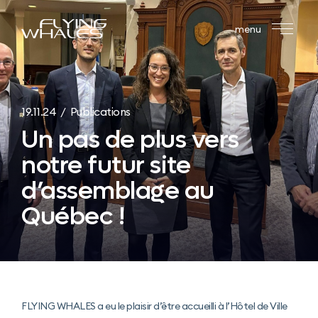
menu
19.11.24 / Publications
Un pas de plus vers
notre futur site
d’assemblage au
Québec !
FLYING WHALES a eu le plaisir d’être accueilli à l’Hôtel de Ville