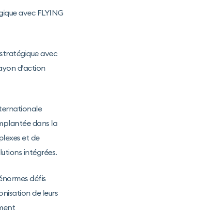
tégique avec FLYING
t stratégique avec
ayon d’action
nternationale
implantée dans la
plexes et de
utions intégrées.
’énormes défis
nisation de leurs
ment