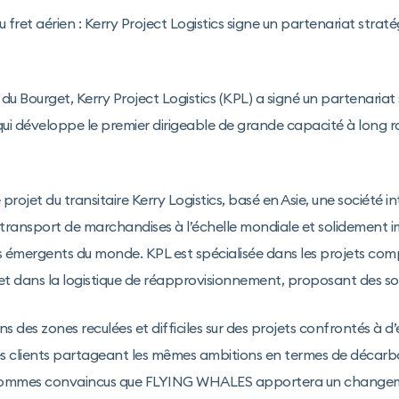
 fret aérien : Kerry Project Logistics signe un partenariat stra
n du Bourget, Kerry Project Logistics (KPL) a signé un partenaria
 développe le premier dirigeable de grande capacité à long r
projet du transitaire Kerry Logistics, basé en Asie, une société i
e transport de marchandises à l’échelle mondiale et solidement 
 émergents du monde. KPL est spécialisée dans les projets com
t dans la logistique de réapprovisionnement, proposant des sol
 des zones reculées et difficiles sur des projets confrontés à d
des clients partageant les mêmes ambitions en termes de décarbo
 sommes convaincus que FLYING WHALES apportera un change