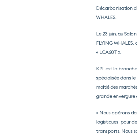
Décarbonisation du
WHALES.
Le 23 juin, au Salo
FLYING WHALES, qui
« LCA60T ».
KPL est la branche 
spécialisée dans l
moitié des marchés
grande envergure e
« Nous opérons dans
logistiques, pour 
transports. Nous