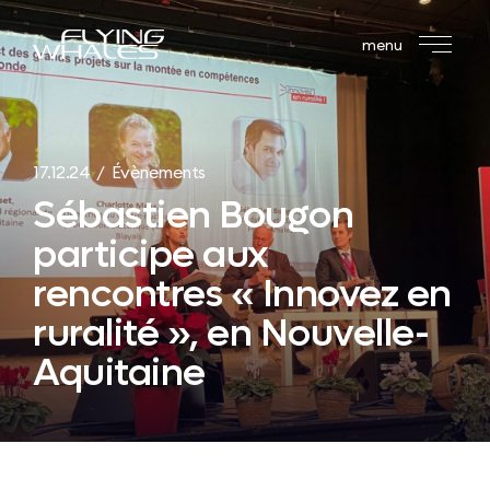
menu
17.12.24 / Évènements
Sébastien Bougon
participe aux
rencontres « Innovez en
ruralité », en Nouvelle-
Aquitaine